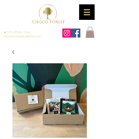
☎
070-8936-7344
chocoforestosaka@gmail.com