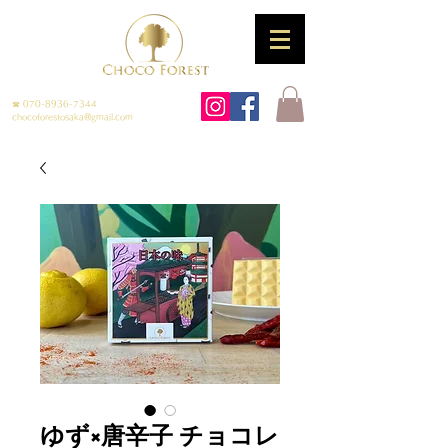
☎
070-8936-7344
chocoforestosaka@gmail.com
ゆず×唐辛子 チョコレ