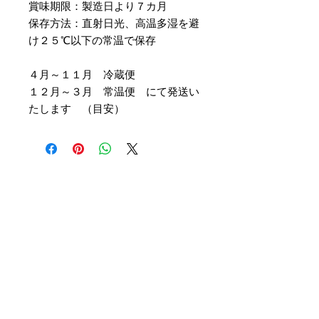
賞味期限：製造日より７カ月
保存方法：直射日光、高温多湿を避
け２５℃以下の常温で保存
４月～１１月 冷蔵便
１２月～３月 常温便 にて発送い
たします （目安）
CHOCO FOREST
〒
572-0084
MAP
大阪府寝屋川市香里南之町9-14
■交通のご案内
京阪・香里園駅 6番出口​ (TSUTAYA側）
​徒歩４分