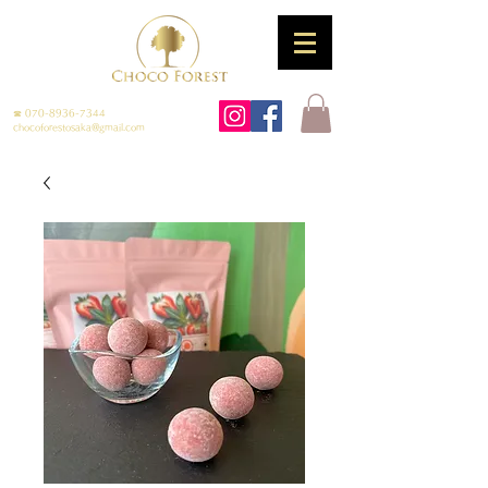
☎
070-8936-7344
chocoforestosaka@gmail.com