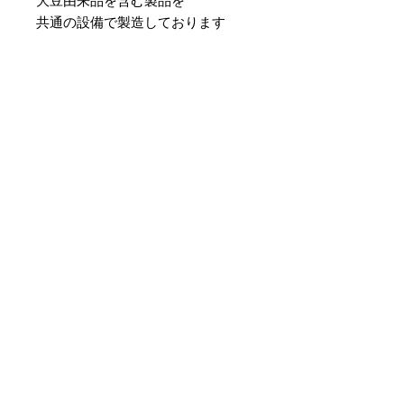
大豆由来品を含む製品を
共通の設備で製造しております
CHOCO FOREST
〒
572-0084
MAP
大阪府寝屋川市香里南之町9-14
■交通のご案内
京阪・香里園駅 6番出口​ (TSUTAYA側）
​徒歩４分
■営業時間
平日(祝☓) 11am - 7pm
土日祝 11am - 6pm
■定休日
火・水 定休日
催事出店等により臨時休業日もございますので