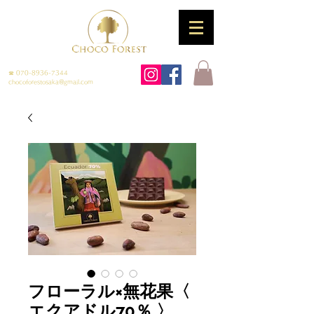
☎
070-8936-7344
chocoforestosaka@gmail.com
フローラル×無花果〈
エクアドル70％ 〉