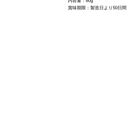
内容量：60g
賞味期限：製造日より50日間
CHOCO FOREST
〒
572-0084
大阪府寝屋川市香里南之町9-14
■交通のご案内
京阪・香里園駅 6番出口​ (TSU
​徒歩４分
■営業時間
平日(祝☓) 11am - 7pm
土日祝 11am - 6pm