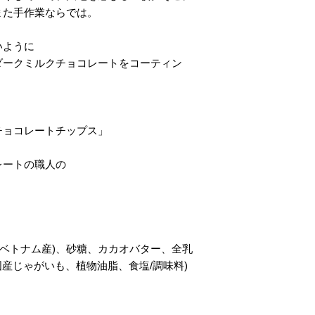
また手作業ならでは。
いように
ダークミルクチョコレートをコーティン
チョコレートチップス」
レートの職人の
(ベトナム産)、砂糖、カカオバター、全乳
国産じゃがいも、植物油脂、食塩/調味料)