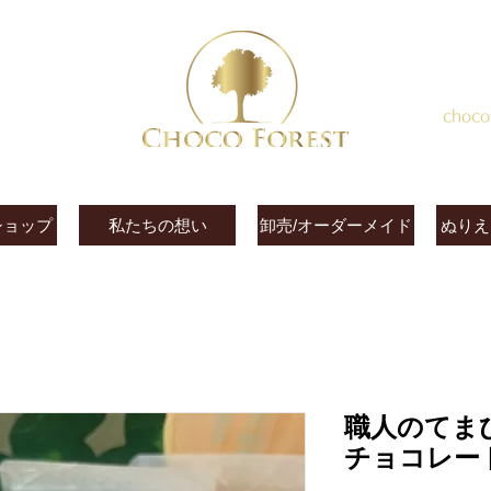
choco
ショップ
私たちの想い
卸売/オーダーメイド
ぬりえ
職人のてま
チョコレー