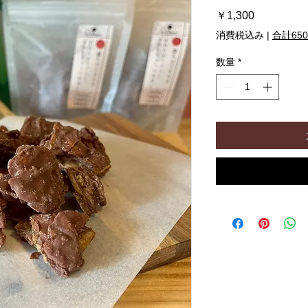
価
￥1,300
格
消費税込み
|
合計65
数量
*