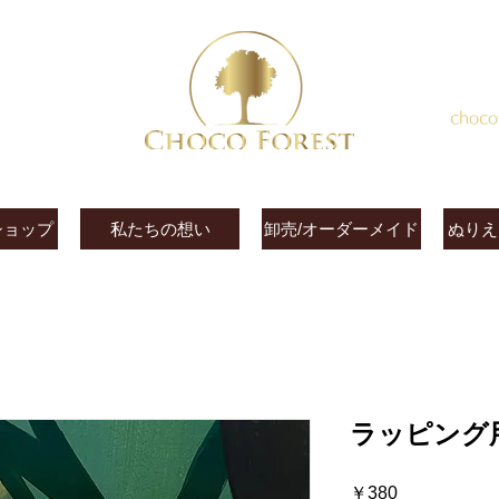
choco
ショップ
私たちの想い
卸売/オーダーメイド
ぬりえ
ラッピング
価
￥380